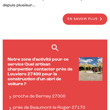
depuis plusieur...
EN SAVOIR PLUS
Notre zone d'activité pour ce
service Quel artisan
charpentier contacter près de
Louviers 27400 pour la
construction d'un abri de
voiture ?
proche de Bernay 27300
près de Beaumont-le-Roger 27170