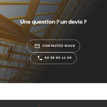
Une question ? un devis ?
mail_outline
CONTACTEZ-NOUS
02 36 80 11 29