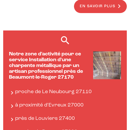
EN SAVOIR PLUS
Notre zone d'activité pour ce
service Installation d'une
charpente métallique par un
artisan professionnel près de
Beaumont-le-Roger 27170
proche de Le Neubourg 27110
à proximité d'Evreux 27000
près de Louviers 27400