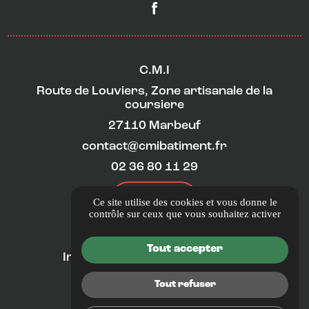
C.M.I
Route de Louviers, Zone artisanale de la
coursiere
27110 Marbeuf
contact@cmibatiment.fr
02 36 80 11 29
ITINÉRAIRE
Ce site utilise des cookies et vous donne le
contrôle sur ceux que vous souhaitez activer
LIENS UTILES
Tout accepter
Informations complémentaires
Mentions légales
Tout refuser
Politique de confidentialité