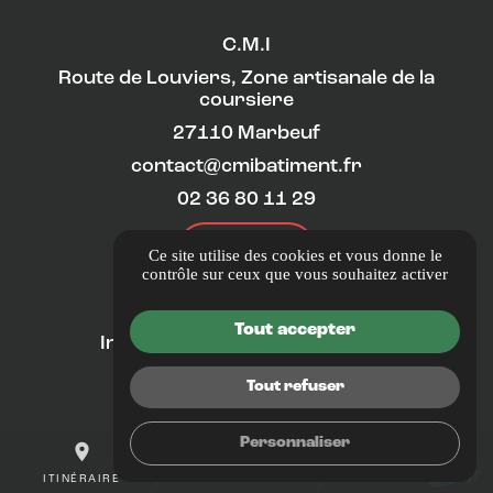
C.M.I
Route de Louviers, Zone artisanale de la
coursiere
27110 Marbeuf
contact@cmibatiment.fr
02 36 80 11 29
ITINÉRAIRE
Ce site utilise des cookies et vous donne le
contrôle sur ceux que vous souhaitez activer
LIENS UTILES
Tout accepter
Informations complémentaires
Mentions légales
Tout refuser
Politique de confidentialité
Gestion des cookies
Personnaliser
place
mail
call
ITINÉRAIRE
CONTACTEZ-NOUS
02 36 80 11 29