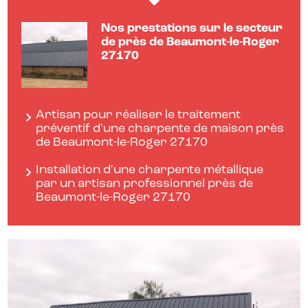
Nos prestations sur le secteur
de près de Beaumont-le-Roger
27170
Artisan pour réaliser le traitement
préventif d'une charpente de maison près
de Beaumont-le-Roger 27170
Installation d'une charpente métallique
par un artisan professionnel près de
Beaumont-le-Roger 27170