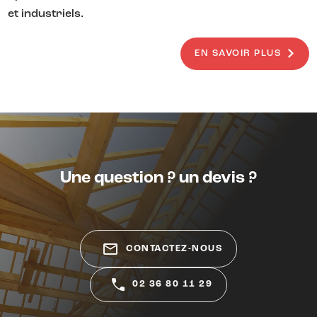
et industriels.
EN SAVOIR PLUS
Une question ? un devis ?
mail_outline
CONTACTEZ-NOUS
02 36 80 11 29