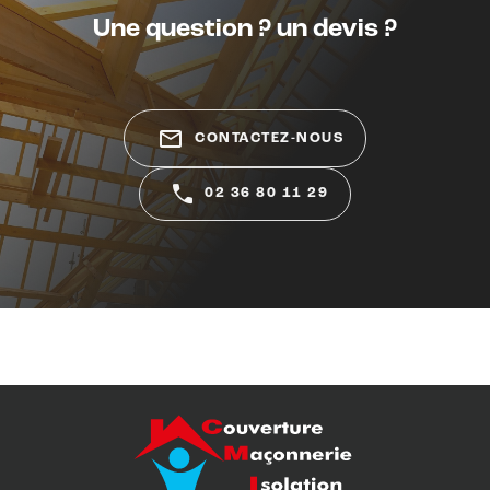
Une question ? un devis ?
mail_outline
CONTACTEZ-NOUS
02 36 80 11 29