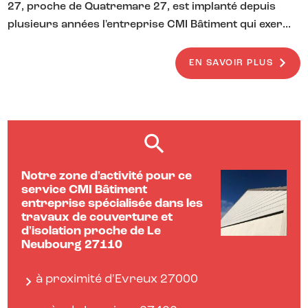
27, proche de Quatremare 27, est implanté depuis
plusieurs années l'entreprise CMI Bâtiment qui exer...
EN SAVOIR PLUS
Notre zone d'activité pour ce
service CMI Bâtiment
entreprise spécialisée dans les
travaux de couverture et
d'isolation proche de Le
Neubourg 27110
à proximité d'Evreux 27000