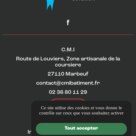
C.M.I
Route de Louviers, Zone artisanale de la
coursiere
27110 Marbeuf
contact@cmibatiment.fr
02 36 80 11 29
ITINÉRAIRE
Ce site utilise des cookies et vous donne le
contrôle sur ceux que vous souhaitez activer
LIENS UTILES
Tout accepter
Informations complémentaires