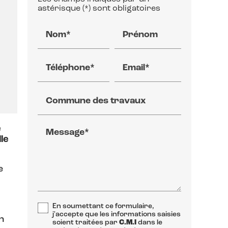
astérisque (*) sont obligatoires
Nom*
Prénom
Téléphone*
Email*
Commune des travaux
e
Message*
le
e
En soumettant ce formulaire,
j'accepte que les informations saisies
n
soient traitées par
C.M.I
dans le