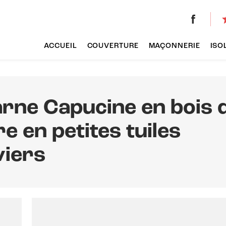
s
ACCUEIL
COUVERTURE
MAÇONNERIE
ISO
arne Capucine en bois 
e en petites tuiles
viers