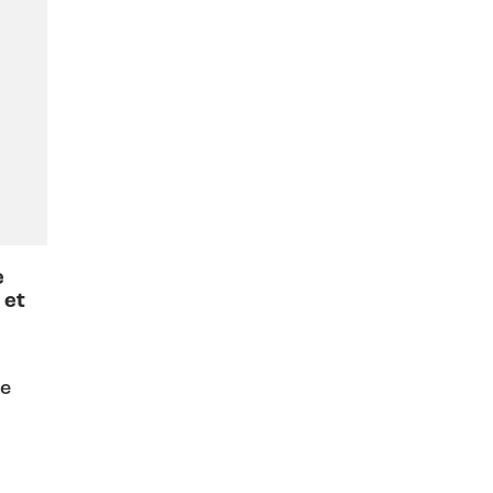
e
 et
de