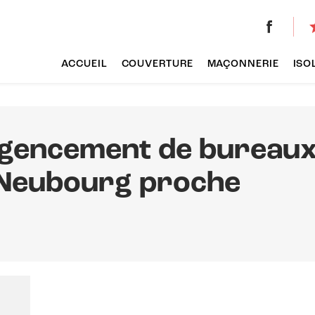
s
ACCUEIL
COUVERTURE
MAÇONNERIE
ISO
gencement de bureau
 Neubourg proche