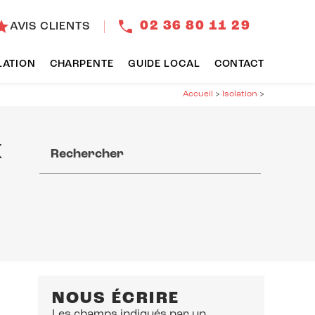
tar
02 36 80 11 29
AVIS CLIENTS
LATION
CHARPENTE
GUIDE LOCAL
CONTACT
Accueil
>
Isolation
>
x
Rechercher
NOUS ÉCRIRE
Les champs indiqués par un