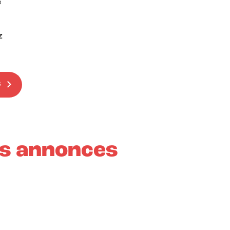
e
z
S
s annonces